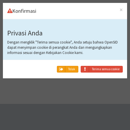
×
Konfirmasi
Masuk Ke
Privasi Anda
Aplikasi
Dengan mengklik "Terima semua cookie", Anda setuju bahwa OpenSID
dapat menyimpan cookie di perangkat Anda dan mengungkapkan
informasi sesuai dengan Kebijakan Cookie kami.
Tidak bisa masuk!
Tolak
Terima semua cookie
Gawai ini belum terdaftar.