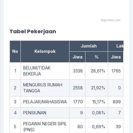
Highcharts.com
End of interactive chart.
Tabel Pekerjaan
Jumlah
Laki-lak
No
Kelompok
Jiwa
%
Jiwa
BELUM/TIDAK
1
3338
28,61%
1765
15
BEKERJA
MENGURUS RUMAH
2
2558
21,92%
0
0,
TANGGA
3
PELAJAR/MAHASISWA
1770
15,17%
899
7,
4
PENSIUNAN
9
0,08%
7
0,
PEGAWAI NEGERI SIPIL
5
80
0,69%
39
0,
(PNS)