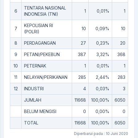
TENTARA NASIONAL
6
1
0,01%
1
0,
INDONESIA (TNI)
KEPOLISIAN RI
7
10
0,09%
10
0,
(POLRI)
8
PERDAGANGAN
27
0,23%
20
0,
9
PETANI/PEKEBUN
387
3,32%
368
3
10
PETERNAK
1
0,01%
1
0,
11
NELAYAN/PERIKANAN
285
2,44%
283
2,
12
INDUSTRI
4
0,03%
3
0,
JUMLAH
11668
100,00%
6050
51,
BELUM MENGISI
0
0,00%
0
0,
TOTAL
11668
100,00%
6050
51,
Diperbarui pada : 10 Juni 2020