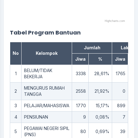
Highcharts.com
End of interactive chart.
Tabel Program Bantuan
Jumlah
Laki-lak
No
Kelompok
Jiwa
%
Jiwa
BELUM/TIDAK
1
3338
28,61%
1765
15
BEKERJA
MENGURUS RUMAH
2
2558
21,92%
0
0,
TANGGA
3
PELAJAR/MAHASISWA
1770
15,17%
899
7,
4
PENSIUNAN
9
0,08%
7
0,
PEGAWAI NEGERI SIPIL
5
80
0,69%
39
0,
(PNS)