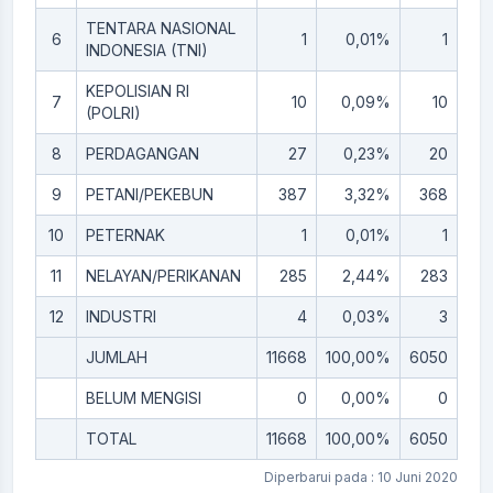
TENTARA NASIONAL
6
1
0,01%
1
0,
INDONESIA (TNI)
KEPOLISIAN RI
7
10
0,09%
10
0,
(POLRI)
8
PERDAGANGAN
27
0,23%
20
0,
9
PETANI/PEKEBUN
387
3,32%
368
3
10
PETERNAK
1
0,01%
1
0,
11
NELAYAN/PERIKANAN
285
2,44%
283
2,
12
INDUSTRI
4
0,03%
3
0,
JUMLAH
11668
100,00%
6050
51,
BELUM MENGISI
0
0,00%
0
0,
TOTAL
11668
100,00%
6050
51,
Diperbarui pada : 10 Juni 2020