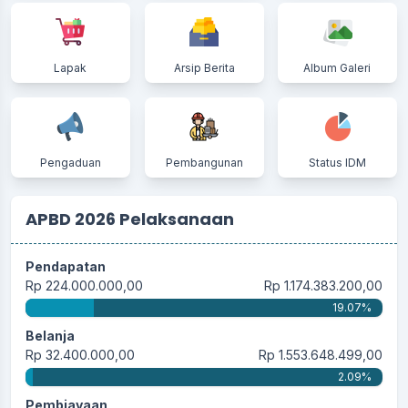
Lapak
Arsip Berita
Album Galeri
Pengaduan
Pembangunan
Status IDM
APBD 2026 Pelaksanaan
Pendapatan
Rp 224.000.000,00
Rp 1.174.383.200,00
19.07%
Belanja
Rp 32.400.000,00
Rp 1.553.648.499,00
2.09%
Pembiayaan