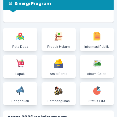
Sinergi Program
Monitoring dan Evaluasi Program M4CR
Perkuat Keberhasilan Rehabilitasi
Mangrove di Desa Tanah Merah
24 Juli 2026
Bupati Indragiri Hilir Tinjau Lokasi Abrasi di
Kelurahan Kuala Enok dan Serahkan
Peta Desa
Produk Hukum
Informasi Publik
Bantuan kepada Warga Terdampak
20 Juli 2026
Haul ke-52 Tuan Guru KH Abdurrahman bin
H. Bakri Berlangsung Khidmat, Pemerintah
Desa Tanah Merah Ajak Masyarakat
Lapak
Arsip Berita
Album Galeri
Teladani Perjuangan Ulama
05 Juli 2026
Pengaduan
Pembangunan
Status IDM