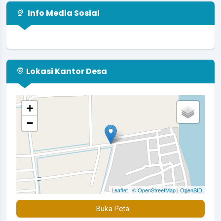
Info Media Sosial
Lokasi Kantor Desa
+
−
Leaflet
|
© OpenStreetMap
|
OpenSID
Buka Peta