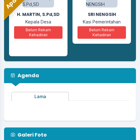
ANDI ZAIDUL KHAIR,
H. MARTIN, S.Pd,SD
SRI NENGSIH
S.Kom
Kepala Desa
Kasi Pemerintahan
Kaur Perencanaan
Belum Rekam
Belum Rekam
Kehadiran
Kehadiran
Belum Rekam
Kehadiran
Agenda
Lama
Galeri Foto