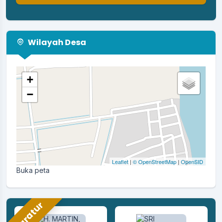
Wilayah Desa
+
−
Leaflet
|
© OpenStreetMap
|
OpenSID
Buka peta
Aparatur