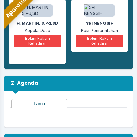
Aparatur
ANDI ZAIDUL KHAIR,
H. MARTIN, S.Pd,SD
SRI NENGSIH
S.Kom
Kepala Desa
Kasi Pemerintahan
Kaur Perencanaan
Belum Rekam
Belum Rekam
Kehadiran
Kehadiran
Belum Rekam
Kehadiran
Agenda
Lama