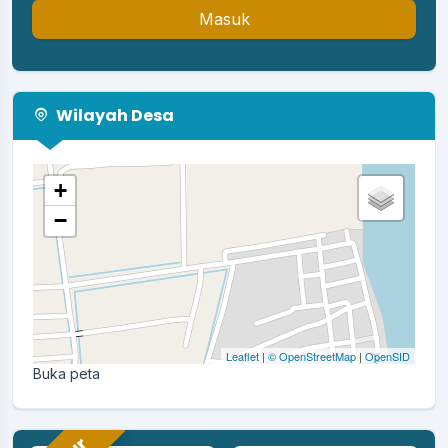
Masuk
Wilayah Desa
+
−
Leaflet
|
© OpenStreetMap
|
OpenSID
Buka peta