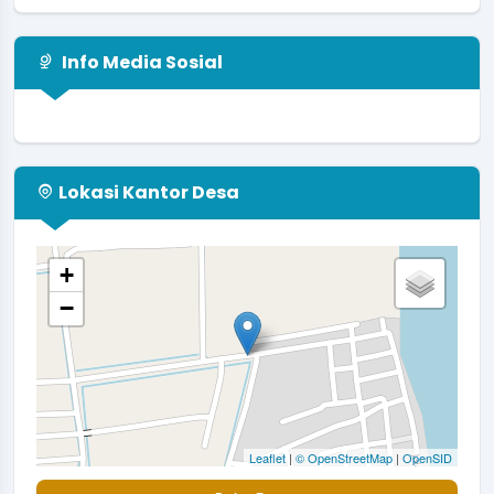
Mantap Pak wali...
selengkapnya
Info Media Sosial
Lokasi Kantor Desa
+
−
Leaflet
|
© OpenStreetMap
|
OpenSID