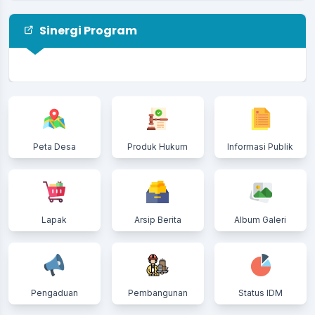
Warisan Alam yang Harus Dijaga Bersama
26 Juli 2026
Sinergi Program
Monitoring dan Evaluasi Program M4CR
Perkuat Keberhasilan Rehabilitasi
Mangrove di Desa Tanah Merah
24 Juli 2026
Bupati Indragiri Hilir Tinjau Lokasi Abrasi di
Kelurahan Kuala Enok dan Serahkan
Peta Desa
Produk Hukum
Informasi Publik
Bantuan kepada Warga Terdampak
20 Juli 2026
Haul ke-52 Tuan Guru KH Abdurrahman bin
H. Bakri Berlangsung Khidmat, Pemerintah
Desa Tanah Merah Ajak Masyarakat
Lapak
Arsip Berita
Album Galeri
Teladani Perjuangan Ulama
05 Juli 2026
Pengaduan
Pembangunan
Status IDM