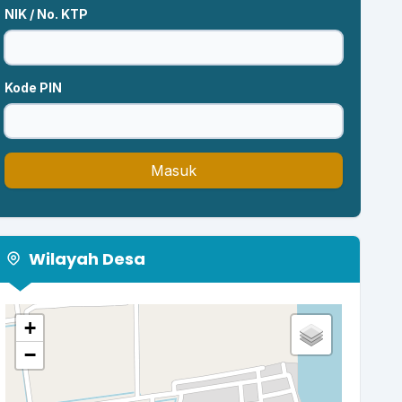
NIK / No. KTP
Kode PIN
Masuk
Wilayah Desa
+
−