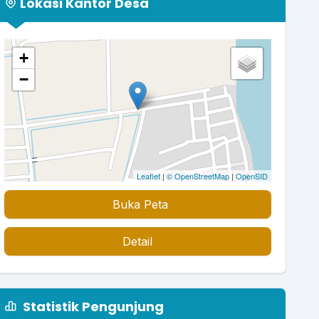
Lokasi Kantor Desa
+
−
Leaflet
|
© OpenStreetMap
|
OpenSID
Buka Peta
Detail
Statistik Pengunjung