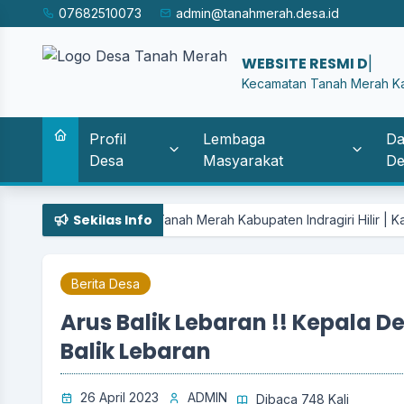
07682510073
admin@tanahmerah.desa.id
WEB
|
Kecamatan Tanah Merah Kab.
Profil
Lembaga
Da
Desa
Masyarakat
De
Sekilas Info
ecamatan Tanah Merah Kabupaten Indragiri Hilir | Kantor Desa Tan
Berita Desa
Arus Balik Lebaran !! Kepala 
Balik Lebaran
26 April 2023
ADMIN
Dibaca 748 Kali