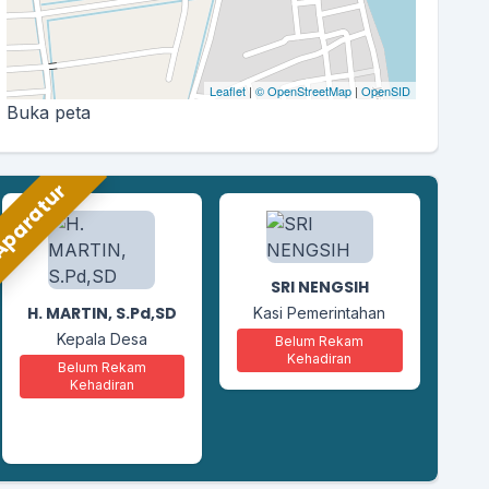
Leaflet
|
© OpenStreetMap
|
OpenSID
Buka peta
paratur
ABDUL RASYID
M
Kasi Kesejahteraan
S
SRI NENGSIH
Belum Rekam
Kehadiran
H. MARTIN, S.Pd,SD
Kasi Pemerintahan
Kepala Desa
Belum Rekam
Kehadiran
Belum Rekam
Kehadiran