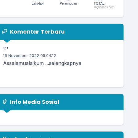
Laki-laki
Perempuan
TOTAL
Highcharts.com
30 Desember 2022 17:41:19
End of interactive chart.
Yth Pengguna Tema DeNatra Kami dari
https://temaopensid.com Mohon...
selengkapnya
Komentar Terbaru
16 November 2022 05:04:12
Assalamualaikum ...
selengkapnya
16 April 2021 21:47:22
Mantap Pak wali...
selengkapnya
Info Media Sosial