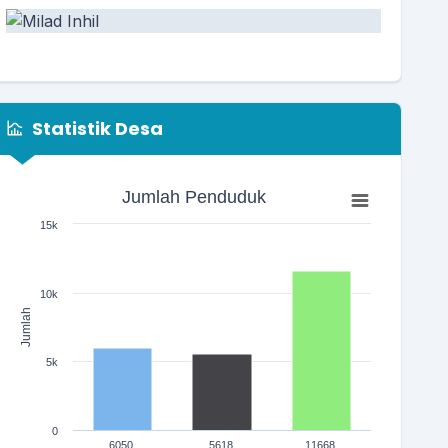
Statistik Desa
Jumlah Penduduk
Jumlah Penduduk
Bar chart with 3 bars.
15k
The chart has 1 X axis displaying categories.
The chart has 1 Y axis displaying Jumlah. Range: 0 to 150
10k
Jumlah
10 Agustus 2024 07:25:15
5k
embentukan Forum Pendidikan Anak Usia Dini
(PAUD) Desa...
selengkapnya
0
6050
5618
11668