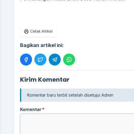
Cetak Artikel
Bagikan artikel ini:
ABDUL RASYID
Kasi Kesejahteraa
Kirim Komentar
SRI NENGSIH
Belum Rekam
Kehadiran
Kasi Pemerintahan
Belum Rekam
Komentar baru terbit setelah disetujui Admin
Kehadiran
Komentar
*